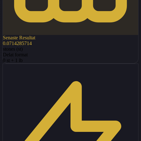
Senaste Resultat
0.0714285714
stones (st)
Delat format
0 st
+
1 lb