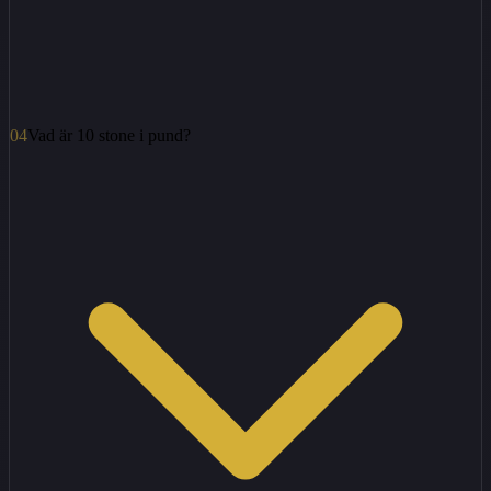
04
Vad är 10 stone i pund?