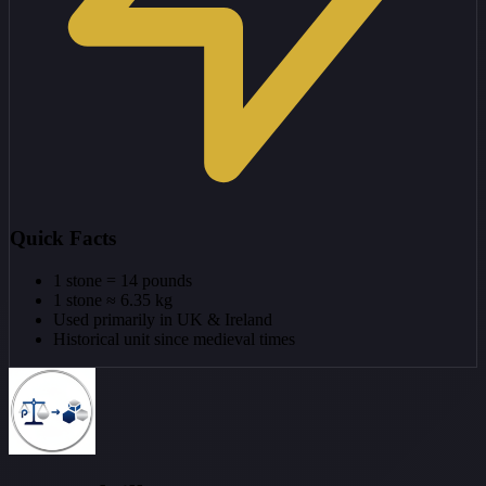
Quick Facts
1 stone = 14 pounds
1 stone ≈ 6.35 kg
Used primarily in UK & Ireland
Historical unit since medieval times