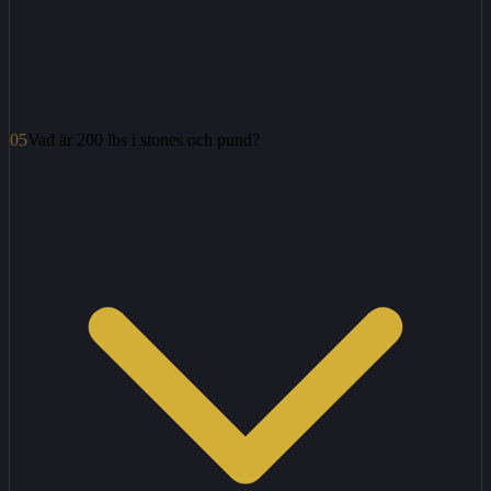
05
Vad är 200 lbs i stones och pund?