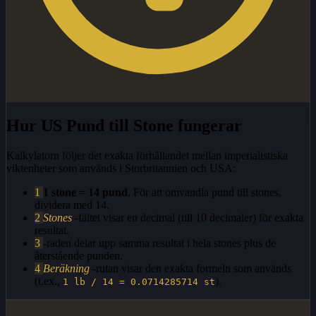
Hur US Pund till Stone fungerar
Kalkylatorn följer det exakta förhållandet mellan imperialistiska
viktenheter som används i Storbritannien och USA:
1
1 stone = 14 pund
. För att omvandla pund till stones,
dividera med 14.
2
Stones
-fältet visar en decimal (till 10 decimaler) för exakta
resultat.
3
-raden delar upp samma resultat i hela stones plus de
återstående punden.
4
Beräkning
-rutan visar den exakta formeln som används
(t.ex.,
).
1 lb / 14 = 0.0714285714 st