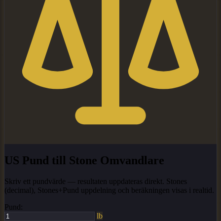
US Pund till Stone Omvandlare
Skriv ett pundvärde — resultaten uppdateras direkt. Stones
(decimal), Stones+Pund uppdelning och beräkningen visas i realtid.
Pund:
lb