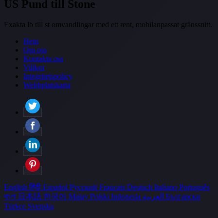
US Pund till Stone
Exakta lb till st omvandlingar med ett rent, mobilanpassat gränssnitt.
Hem
Om oss
Kontakta oss
Villkor
Integritetspolicy
Webbplatskarta
English
हिंदी
Español
Русский
Français
Deutsch
Italiano
Português
বাংলা
日本語
한국어
Malay
Polski
Indonesia
العربية
Български
Türkçe
Svenska