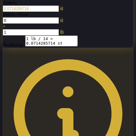
Stones:
st
Stones+Pund:
st
+
lb
Beräkning: