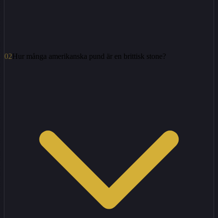
02
Hur många amerikanska pund är en brittisk stone?