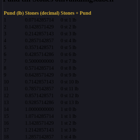
Pund (lb)
Stones (decimal)
Stones + Pund
1
0.0714285714
0
st
1
lb
2
0.1428571429
0
st
2
lb
3
0.2142857143
0
st
3
lb
4
0.2857142857
0
st
4
lb
5
0.3571428571
0
st
5
lb
6
0.4285714286
0
st
6
lb
7
0.5000000000
0
st
7
lb
8
0.5714285714
0
st
8
lb
9
0.6428571429
0
st
9
lb
10
0.7142857143
0
st
10
lb
11
0.7857142857
0
st
11
lb
12
0.8571428571
0
st
12
lb
13
0.9285714286
0
st
13
lb
14
1.0000000000
1
st
0
lb
15
1.0714285714
1
st
1
lb
16
1.1428571429
1
st
2
lb
17
1.2142857143
1
st
3
lb
18
1.2857142857
1
st
4
lb