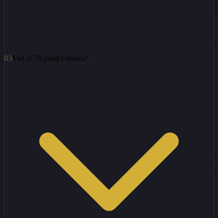
03
Vad är 70 pund i stones?