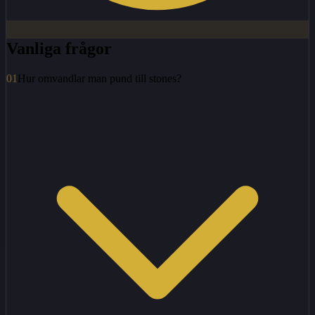
Vanliga frågor
01
Hur omvandlar man pund till stones?