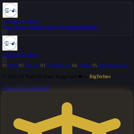
US Pund till Stone
Hem
Om oss
Kontakta oss
Villkor
Integritetspolicy
US Pund till Stone
01
Hem
02
Om oss
03
Kontakta oss
04
Villkor
05
Integritetspolicy
© 2026 US Pund till Stone. Byggt med ❤️ av
BigTechies
.
Hoppa till huvudinnehåll