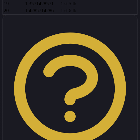
19
1.3571428571
1
st
5
lb
20
1.4285714286
1
st
6
lb